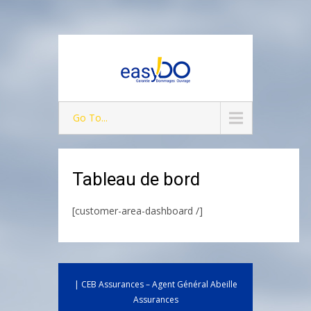
Go To...
Tableau de bord
[customer-area-dashboard /]
| CEB Assurances – Agent Général Abeille
Assurances