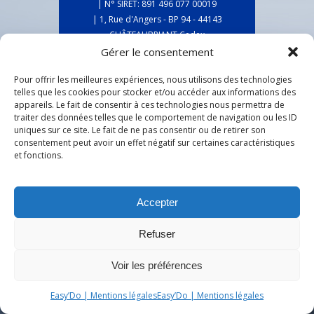
| N° SIRET: 891 496 077 00019
| 1, Rue d'Angers - BP 94 - 44143
CHÂTEAUBRIANT Cedex
| ORIAS : 20009503 -
www.orias.fr
Gérer le consentement
| Assurances Easy'Do - CEB
Pour offrir les meilleures expériences, nous utilisons des technologies
Assurances © 2020 - 2023 | |
telles que les cookies pour stocker et/ou accéder aux informations des
|
Mentions légales
|
appareils. Le fait de consentir à ces technologies nous permettra de
traiter des données telles que le comportement de navigation ou les ID
uniques sur ce site. Le fait de ne pas consentir ou de retirer son
consentement peut avoir un effet négatif sur certaines caractéristiques
et fonctions.
Accepter
Refuser
Voir les préférences
Easy’Do | Mentions légales
Easy’Do | Mentions légales